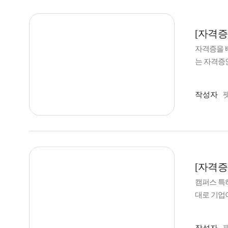
[자격증
자격증을 
는 자격증인
까...'고
다. 목 차
작성자
한 정보가 
도 좋고, 
는? Q1.
에 참여했
격증을 알
공부해야 
[자격증
습니다. 
캠퍼스 특허
보면서 스스
대로 기업
oon I
대기업들이
있다고 판단
노하우를 
해도를 전반