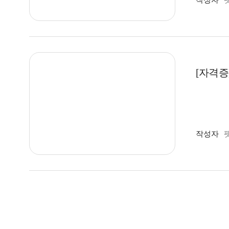
작성자
수상 수상
접하는 문
요! 목 
이를 반영
뷰 자기소
제출을 어
CPU)를 
답변을 충
분야였습니
다고 느꼈습
고 참여하
[자격증
경써서 공
는 달리 
에, 실기
출했습니다
을 어떻게 
다. 박민
호'()'를
수강하였습
는 경우가 
하게 되었
작성자
실기 문제는
없어 수상
용되는 연
본선에 올
특허 안에
것 같아 
(ex: 휴
강의를 들었
활용한다면
술 트렌드 
용되는 연
U 입상 필
활용할지 
름을 좌우