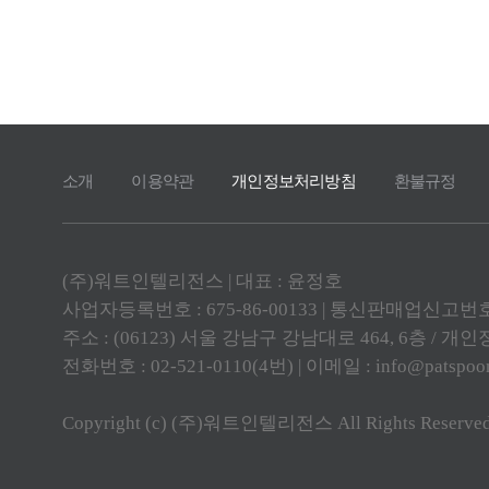
짧고 굵게 
또한 특허 
만든 pat
워드를 선택
있었고, 덕
춤 설계되
통해 정말 
으로 찾는
에 사용되
소개
이용약관
개인정보처리방침
환불규정
사례로 보는
쓰기 위한
인지 고찰
(주)워트인텔리전스 | 대표 : 윤정호
부터 사용
사업자등록번호 : 675-86-00133 | 통신판매업신고번호 
에서도 이
주소 : (06123) 서울 강남구 강남대로 464, 6층 /
다. 또한 
전화번호 : 02-521-0110(4번) | 이메일 :
info@patspoo
로 설명해
직접 작성
Copyright (c) (주)워트인텔리전스 All Rights Reserved
생해서 검
되어주는 
이 수고를