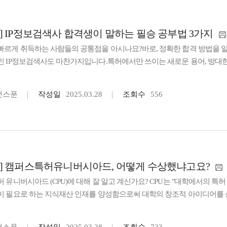
] IP정보검색사 합격생이 말하는 필승 공부법 3가지
빠르게 취득하는 사람들의 공통점을 아시나요?바로, 정확한 합격 방법을 
 IP정보검색사도 마찬가지입니다.특허에서만 쓰이는 새로운 용어, 방대한 분
민을 하게 되는데요! 똑같은 고민을 가지고 있던 H님이 patspoon 교육을
 1. patspoon의 IP정보검색사 교육을 선택하게 된 이유는? 2. IP정보검
팻스푼
작성일
2025.03.28
조회수
556
사이트나 커뮤니티에 많이 알려져 있지 않아서, 맨땅에 헤딩하는 식으로 공부를
설명도 명쾌하게 해주셔서 답답했던 '어떻게'에 대한 궁금증을 해결할 수 있었습니
 어떤 계기로 IP정보검색사 자격증을 준비하게 되었고, patspoon 교육을
던 적이 있습니다. 그때 부족했던 부분이 특허에 대한 이해도와 특허 검색
게 되었고, 특허를 공부하면서 동시에 자격증을 취득하면 좋겠다고 생각이 
할지 헤매면서 체계적인 교육이 필요하다고 느꼈습니다. 마침 patspoon
] 캠퍼스특허유니버시아드, 어떻게 수상했냐고요?
Q2. 처음 시험을 준비하면서 걱정됐던 부분이 있나요? 이번 강의가 L님의
 유니버시아드 (CPU)에 대해 잘 알고 계신가요? CPU는 "대학에서의 특
로 공부했는데요. 교재를 통해서 시험에 대해 이해하기 어려웠고, 어떻게 해야
이 필요로 하는 지식재산 인재를 양성함으로써 대학의 창조적 아이디어를
P정보검색사 교육은 강사님들이 출제 경향을 분석한 내용을 바탕으로 핵심 
 후원기업으로 대거 참여를 하고 있는데요. 2024년도 팻스푼과 함께 캠퍼
했고, 실제로 많이 도움이 되었습니다. Q3. 그럼 강의 내용 중에서 가장
인터뷰를 통해 전달합니다. 같이 읽어보면 좋은 콘텐츠"캠퍼스 특허 유니버
적으로 끌어 올릴 수 있었습니다. 혼자 공부할 땐 책을 보거나 Chat-gpt