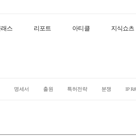
클래스
리포트
아티클
지식쇼츠
석
명세서
출원
특허전략
분쟁
IP R