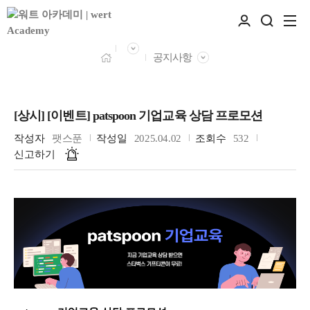
공지사항
[상시] [이벤트] patspoon 기업교육 상담 프로모션
작성자
팻스푼
작성일
2025.04.02
조회수
532
신고하기