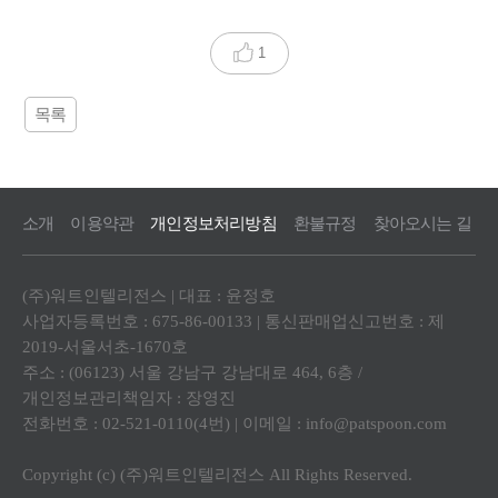
1
목록
소개
이용약관
개인정보처리방침
환불규정
찾아오시는 길
(주)워트인텔리전스 | 대표 : 윤정호
사업자등록번호 : 675-86-00133 | 통신판매업신고번호 : 제
2019-서울서초-1670호
주소 : (06123) 서울 강남구 강남대로 464, 6층 /
개인정보관리책임자 : 장영진
전화번호 : 02-521-0110(4번) | 이메일 :
info@patspoon.com
Copyright (c) (주)워트인텔리전스 All Rights Reserved.