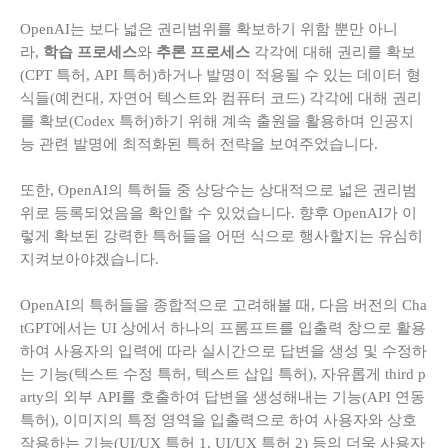
OpenAI는 보다 넓은 권리범위를 확보하기 위함 뿐만 아니
라,
학습 프로세스
와
추론 프로세스
각각에 대해 권리를 확보
(CPT 특허, API 특허)하거나 발명이 적용될 수 있는 데이터 형
식들(예컨대, 자연어 텍스트와 컴퓨터 코드) 각각에 대해 권리
를 확보(Codex 특허)하기 위해 계속 출원을 활용하며 인공지
능 관련 발명에 최적화된 특허 전략을 보여주었습니다.
또한, OpenAI의 특허들 중 상당수는 상대적으로 넓은 권리범
위로 등록되었음을 확인할 수 있었습니다. 향후 OpenAI가 이
렇게 확보된 강력한 특허들을 어떤 식으로 행사할지는 유심히
지켜보아야겠습니다.
OpenAI의 특허들을 종합적으로 고려해볼 때, 다음 버전의 Cha
tGPT에서는 UI 상에서 하나의 프롬프트를 입출력 창으로 활용
하여 사용자의 입력에 따라 실시간으로 답변을 생성 및 수정하
는 기능(텍스트 수정 특허, 텍스트 삽입 특허), 자유롭게 third p
arty의 외부 API를 호출하여 답변을 생성해내는 기능(API 연동
특허), 이미지의 특정 영역을 입출력으로 하여 사용자와 상호
작용하는 기능(UI/UX 특허 1, UI/UX 특허 2) 등의 더욱 사용자