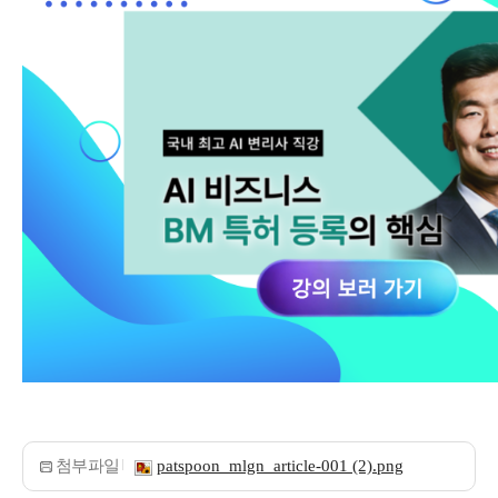
첨부파일
patspoon_mlgn_article-001 (2).png