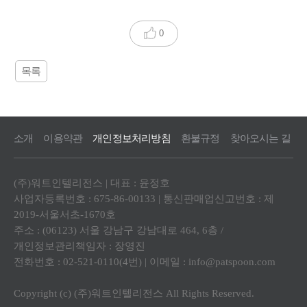
0
목록
소개
이용약관
개인정보처리방침
환불규정
찾아오시는 길
(주)워트인텔리전스 | 대표 : 윤정호
사업자등록번호 : 675-86-00133 | 통신판매업신고번호 : 제
2019-서울서초-1670호
주소 : (06123) 서울 강남구 강남대로 464, 6층 /
개인정보관리책임자 : 장영진
전화번호 : 02-521-0110(4번) | 이메일 :
info@patspoon.com
Copyright (c) (주)워트인텔리전스 All Rights Reserved.