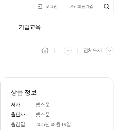
로그인
회원가입
기업교육
마이페이지
전체도서
상품 정보
저자
팻스푼
출판사
팻스푼
출간일
2025년 08월 19일