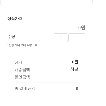
상품가격
0원
수량
1인당 최대 구매 수량: 1개
0원
정가
착불
배송금액
할인금액
0
총 결제 금액