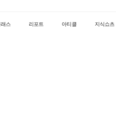
클래스
리포트
아티클
지식쇼츠