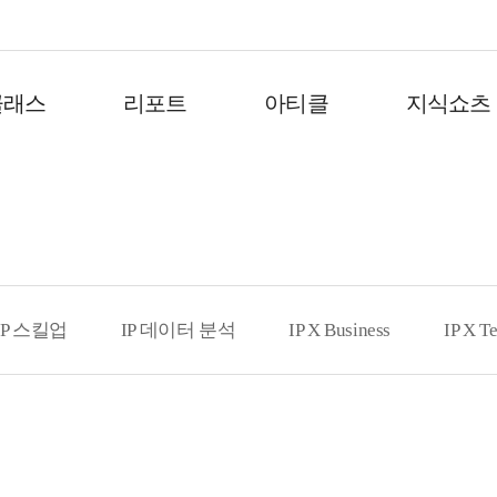
클래스
리포트
아티클
지식쇼츠
IP 스킬업
IP 데이터 분석
IP X Business
IP X T