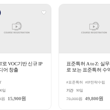
T로 VOC기반 신규 IP
표준특허 A to Z: 실
디어 창출
로 보는 표준특허 수익.
T
#표준특허
#IP전략수립
90일
기간
90일
15,900원
49,800원
00원
79,000원