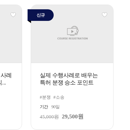
신규
무 사례
실제 수행사례로 배우는
..
특허 분쟁 승소 포인트
#분쟁
#소송
기간
90일
29,500원
45,000원