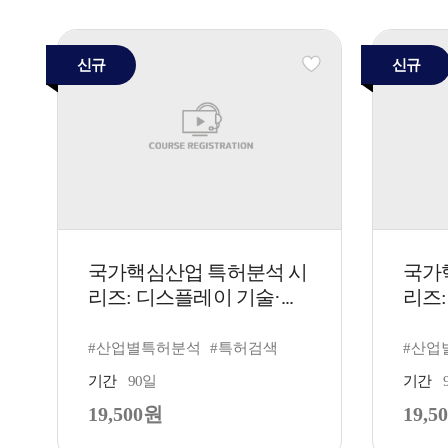
신규
신규
국가핵심산업 특허분석 시
국가
리즈: 디스플레이 기술·...
리즈:
#산업별특허분석
#특허검색
#산업
기간
90일
기간
19,500원
19,5