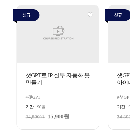
신규
신규
챗GPT로 IP 실무 자동화 봇
챗GP
만들기
아이
#챗GPT
#챗GP
기간
90일
기간
15,900원
34,800원
34,8