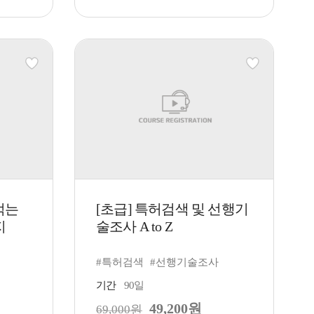
먹는
[초급] 특허검색 및 선행기
지
술조사 A to Z
#특허검색
#선행기술조사
기간
90일
49,200원
69,000원