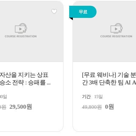
무료
 자산을 지키는 상표
[무료 웨비나] 기술 
승소 전략 : 승패를 ...
간 3배 단축한 팀 AI Ag
30일
기간
15일
29,500원
0원
00원
49,800원