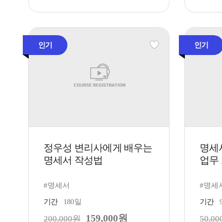
인기
인기
정우성 변리사에게 배우는
명세
명세서 작성법
업무 
#명세서
#명세
기간
180일
기간
159,000원
200,000원
50,0