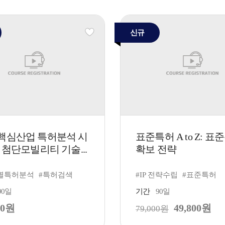
신규
핵심산업 특허분석 시
표준특허 A to Z: 표
 첨단모빌리티 기술...
확보 전략
별특허분석
#특허검색
#IP 전략수립
#표준특허
90일
기간
90일
00원
49,800원
79,000원