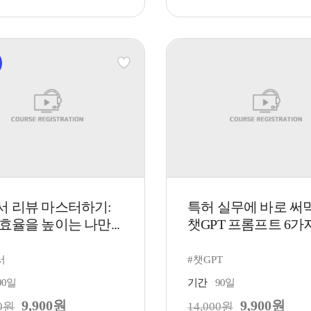
서 리뷰 마스터하기:
특허 실무에 바로 써
효율을 높이는 나만...
챗GPT 프롬프트 6가
서
#챗GPT
90일
기간
90일
9,900원
9,900원
00원
14,000원