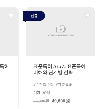
신규
준특허
표준특허 A to Z: 표준특허
이해와 단계별 전략
#IP 전략수립
#표준특허
기간
90일
49,800원
79,000원