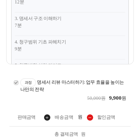
12분
3. 명세서 구조 이해하기
7분
4. 청구범위 기초 파헤치기
9분
5. 청구범위 심화 가이드
8분
명세서 리뷰 마스터하기: 업무 효율을 높이는
과정
6. 상세한 설명 검토 가이드
나만의 전략
8분
9,900
50,000원
원
7. Q&A
원
판매금액
배송금액
할인금액
7분
총 결제금액
원