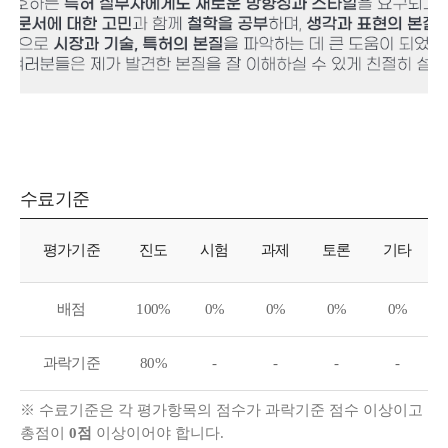
수료기준
수료기준
평가기준
진도
시험
과제
토론
기타
배점
100%
0%
0%
0%
0%
과락기준
80%
-
-
-
-
※ 수료기준은 각 평가항목의 점수가 과락기준 점수 이상이고
총점이
0점
이상이어야 합니다.