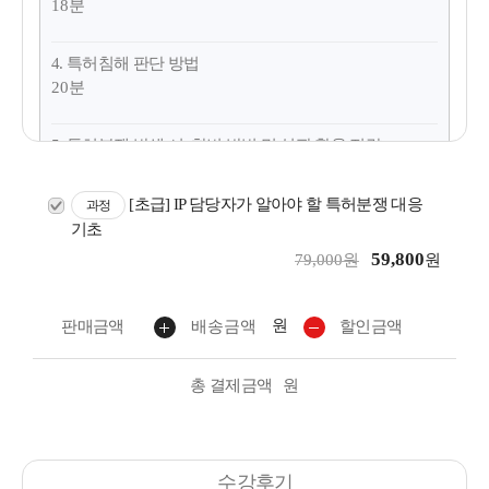
18분
4. 특허침해 판단 방법
20분
5. 특허분쟁 발생 시, 항변 방법 및 심판 활용 전략
19분
[초급] IP 담당자가 알아야 할 특허분쟁 대응
과정
6. 특허분쟁 발생 시, 진행 단계별 Check Point
기초
14분
59,800
79,000원
원
7. 특허분쟁을 예방하기 위한 5가지 Tip
원
판매금액
배송금액
할인금액
12분
총 결제금액
원
수강후기