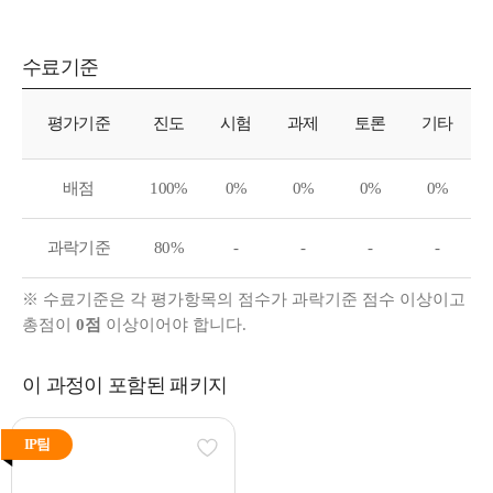
수료기준
수료기준
평가기준
진도
시험
과제
토론
기타
배점
100%
0%
0%
0%
0%
과락기준
80%
-
-
-
-
※ 수료기준은 각 평가항목의 점수가 과락기준 점수 이상이고
총점이
0점
이상이어야 합니다.
이 과정이 포함된 패키지
IP팀