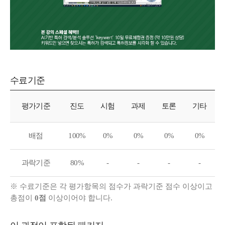
수료기준
수료기준
평가기준
진도
시험
과제
토론
기타
배점
100%
0%
0%
0%
0%
과락기준
80%
-
-
-
-
※ 수료기준은 각 평가항목의 점수가 과락기준 점수 이상이고
총점이
0점
이상이어야 합니다.