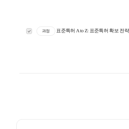
표준특허 A to Z: 표준특허 확보 전략
과정