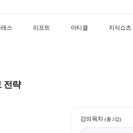
클래스
리포트
아티클
지식쇼츠
보 전략
강의목차
(총 3강)