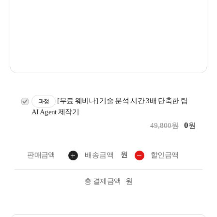
[무료 웨비나] 기술 분석 시간 3배 단축한 팀
과정
AI Agent 제작기
0
49,800원
원
원
판매금액
배송금액
할인금액
총 결제금액
원