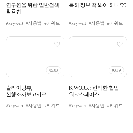
연구원을 위한 일반검색
특허 정보 꼭 봐야 하나요?
활용법
#keywert
#사용법
#키워트
#keywert
#사용법
#키워트
05:03
03:19
슬라이딩뷰,
K WORK : 편리한 협업
선행조사보고서로
워크스페이스
유사특허 빠르게
#keywert
#사용법
#키워트
#keywert
#사용법
#키워트
분류하고, 공유하기