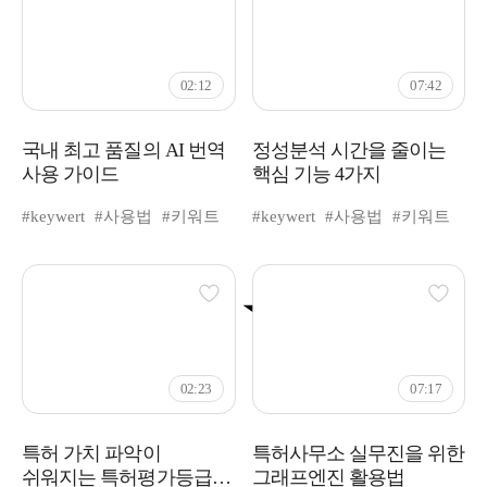
02:12
07:42
국내 최고 품질의 AI 번역
정성분석 시간을 줄이는
사용 가이드
핵심 기능 4가지
#keywert
#사용법
#키워트
#keywert
#사용법
#키워트
추천
02:23
07:17
특허 가치 파악이
특허사무소 실무진을 위한
쉬워지는 특허평가등급
그래프엔진 활용법