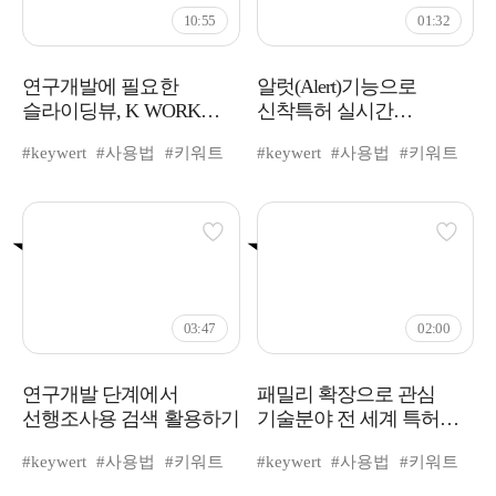
10:55
01:32
연구개발에 필요한
알럿(Alert)기능으로
슬라이딩뷰, K WORK
신착특허 실시간
사용법
모니터링하는 법
#keywert
#사용법
#키워트
#keywert
#사용법
#키워트
추천
추천
03:47
02:00
연구개발 단계에서
패밀리 확장으로 관심
선행조사용 검색 활용하기
기술분야 전 세계 특허
클릭 한 번에 찾기
#keywert
#사용법
#키워트
#keywert
#사용법
#키워트