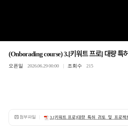
(Onborading course) 3.[키워트 프로] 대량 특허 ᄀ
오픈일
2026.06.29 00:00
조회수
215
첨부파일
3.[키워트 프로]대량_특허_검토_및_프로젝