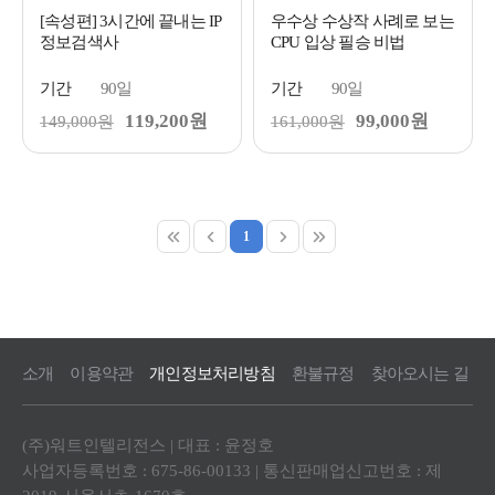
[속성편] 3시간에 끝내는 IP
우수상 수상작 사례로 보는
정보검색사
CPU 입상 필승 비법
기간
90일
기간
90일
119,200원
99,000원
149,000원
161,000원
1
소개
이용약관
개인정보처리방침
환불규정
찾아오시는 길
(주)워트인텔리전스 | 대표 : 윤정호
사업자등록번호 : 675-86-00133 | 통신판매업신고번호 : 제