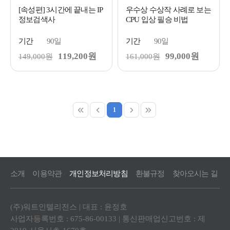
[속성편] 3시간에 끝내는 IP
우수상 수상작 사례로 보는
정보검색사
CPU 입상 필승 비법
기간
90일
기간
90일
119,200원
99,000원
149,000원
161,000원
1
소개
이용약관
개인정보처리방침
환불규정
찾아오시는 길
(주)워트인텔리전스 | 대표 : 윤정호
사업자등록번호 : 675-86-00133 | 통신판매업신고번호 : 제